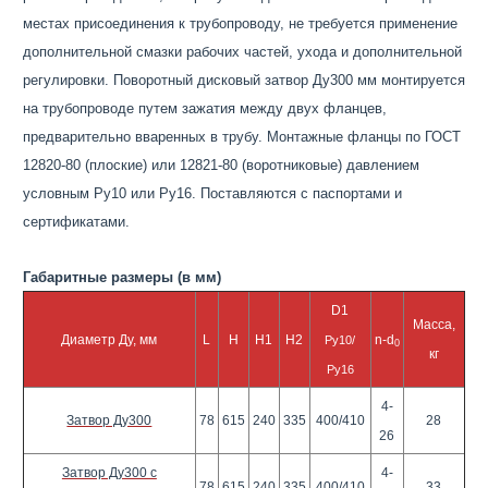
местах присоединения к трубопроводу, не требуется применение
дополнительной смазки рабочих частей, ухода и дополнительной
регулировки. Поворотный дисковый затвор Ду300 мм монтируется
на трубопроводе путем зажатия между двух фланцев,
предварительно вваренных в трубу. Монтажные фланцы по ГОСТ
12820-80 (плоские) или 12821-80 (воротниковые) давлением
условным Ру10 или Ру16. Поставляются с паспортами и
сертификатами.
Габаритные размеры (в мм)
D1
Масса,
Диаметр Ду, мм
L
H
H1
H2
n-d
Ру10/
0
кг
Ру16
4-
Затвор Ду300
78
615
240
335
400/410
28
26
Затвор Ду300 с
4-
78
615
240
335
400/410
33