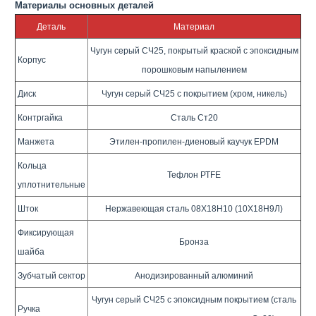
Материалы основных деталей
Деталь
Материал
Чугун серый СЧ25, покрытый краской с эпоксидным
Корпус
порошковым напылением
Диск
Чугун серый СЧ25 с покрытием (хром, никель)
Контргайка
Сталь Ст20
Манжета
Этилен-пропилен-диеновый каучук ЕРDМ
Кольца
Тефлон РТFЕ
уплотнительные
Шток
Нержавеющая сталь 08Х18Н10 (10Х18Н9Л)
Фиксирующая
Бронза
шайба
Зубчатый сектор
Анодизированный алюминий
Чугун серый СЧ25 с эпоксидным покрытием (сталь
Ручка