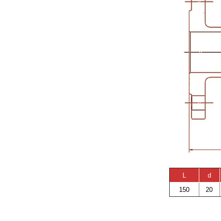
L
d
150
20