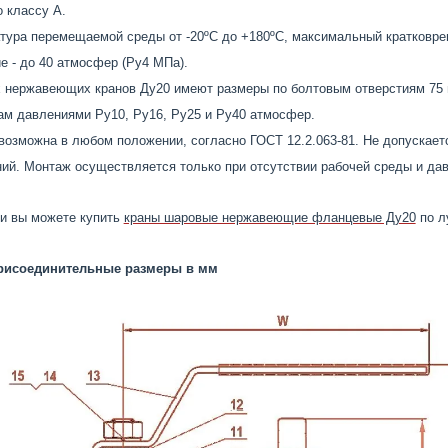
 классу А.
тура перемещаемой среды от -20ºС до +180ºС, максимальный кратковрем
е - до 40 атмосфер (Ру4 МПа).
нержавеющих кранов Ду20 имеют размеры по болтовым отверстиям 75 м
м давлениями Ру10, Ру16, Ру25 и Ру40 атмосфер.
возможна в любом положении, согласно ГОСТ 12.2.063-81. Не допускаетс
ий. Монтаж осуществляется только при отсутствии рабочей среды и да
и вы можете купить
краны шаровые нержавеющие фланцевые Ду20
по л
рисоединительные размеры в мм