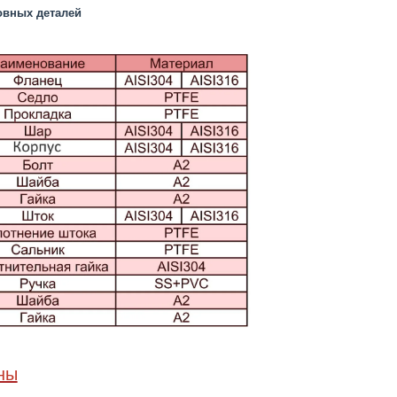
овных деталей
ны