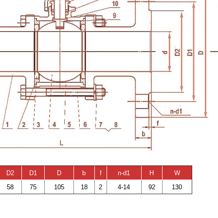
D2
D1
D
b
f
n-d1
H
W
58
75
105
18
2
4-14
92
130