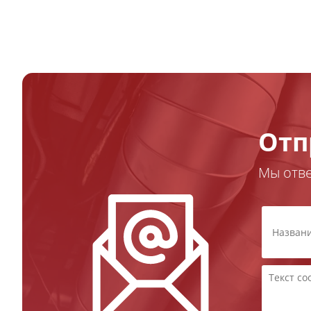
Отп
Мы отв