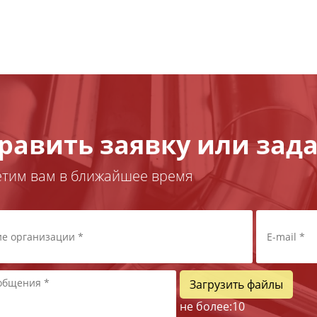
равить заявку или зада
етим вам в ближайшее время
Загрузить файлы
не более:
10