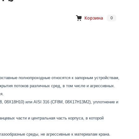
Корзина
0
ставные полнопроходные относятся к запорным устройствам,
рытия потоков различных сред, в том числе и агрессивных.
я.
8, 08Х18Н10) или AISI 316 (CF8М, 08Х17Н13М2), уплотнение и
анцевых части и центральная часть корпуса, в которой
газообразные среды, не агрессивные к материалам крана.