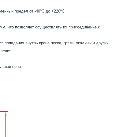
енный предел от -40ºС до +220ºС.
м, что позволяет осуществлять их присоединение к
я попадания внутрь крана песка, грязи, окалины и других
вления.
учшей цене.