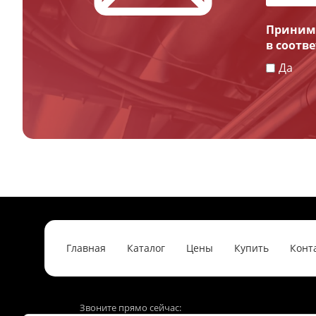
Принима
в соотв
Да
Главная
Каталог
Цены
Купить
Конт
Звоните прямо сейчас: