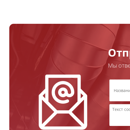
Отп
Мы отв