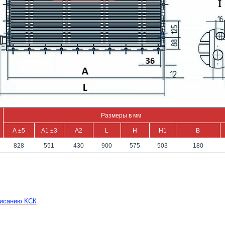
Размеры в мм
А ±5
A1 ±3
А2
L
Н
H1
В
828
551
430
900
575
503
180
писанию КСК