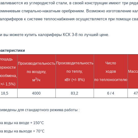
тавливаются из углеродистой стали, в своей конструкции имеют три ря
люминиевым спирально-накатным оребрением. Возможно изготовление ка
алориферов к системе теплоснабжения осуществляется при помощи сва
и вы можете купить калориферы КСК 3-8 по лучшей цене.
рактеристики
лощадь
Производительность
Число
Производительность
ерхности
по теплу,
ходов
Масса
по воздуху,
лообмена,
3
м
/ч
кВт
(+/- 8%)
по теплоносителю
(+/- 1,5%)
18,5
4000
83,2
6 / 4
4
риведены для стандартного режима работы :
а воды на входе + 150°С
а воды на выходе + 70°С