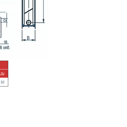
Ду
32