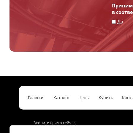
Принима
в соотв
Да
Главная
Каталог
Цены
Купить
Конт
Звоните прямо сейчас:
8 /495/ 640-85-05