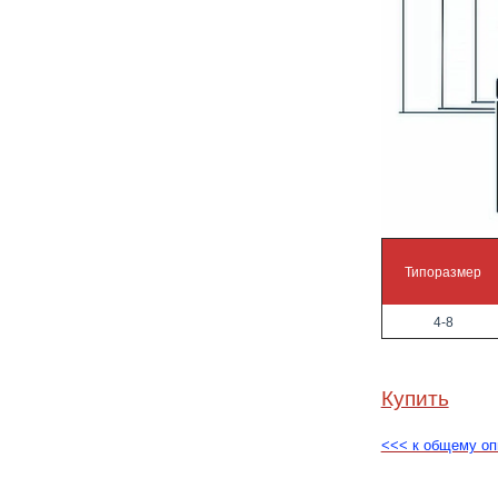
Типоразмер
4-8
Купить
<<< к общему о