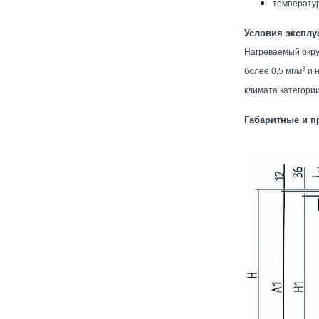
температур
Условия эксплу
Нагреваемый окру
3
более 0,5 мг/м
и н
климата категории
Габаритные и п