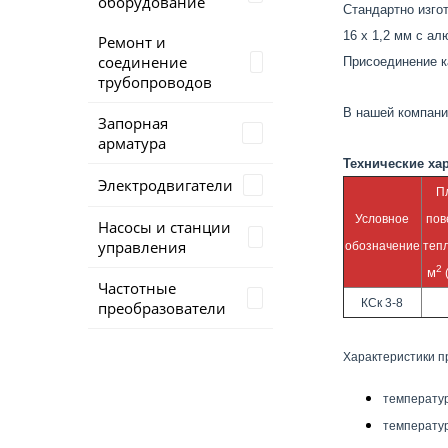
оборудование
Стандартно изго
16 х 1,2 мм с а
Ремонт и
соединение
Присоединение к
трубопроводов
В нашей компани
Запорная
арматура
Технические ха
Электродвигатели
П
Условное
пов
Насосы и станции
управления
обозначение
теп
2
м
Частотные
КСк 3-8
преобразователи
Характеристики п
температур
температур