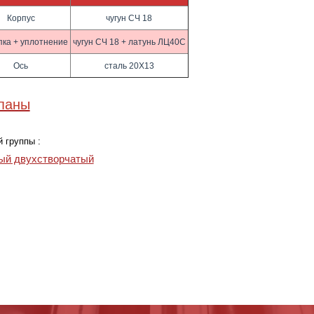
Корпус
чугун СЧ 18
пка + уплотнение
чугун СЧ 18 + латунь ЛЦ40С
Ось
сталь 20Х13
апаны
 группы :
ый двухстворчатый