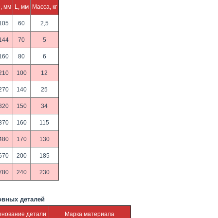
, мм
L, мм
Масса, кг
105
60
2,5
144
70
5
160
80
6
210
100
12
270
140
25
320
150
34
370
160
115
480
170
130
670
200
185
780
240
230
овных деталей
нование детали
Марка материала