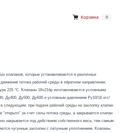
Корзина
0
ых клапанов, которые устанавливаются в различных
движение потока рабочей среды в обратном направлении.
туре 225 °С. Клапаны 19ч21бр изготавливаются условными
00, Ду400, Ду500, Ду600 и условным давлением Ру10/16 кгс/
я в следующем: при подаче рабочей среды на захлопку клапан
 "открыто" за счет силы потока среды, а закрывается клапан
вно закрывается под действием собственного веса, тем самым
няются чугунные захлопки с латунным уплотнением. Клапаны