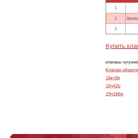
1
2
Захло
3
Купить кл
клапаны чугунной
Клапан обратн
16кч9п
16ч42р
19ч16бр