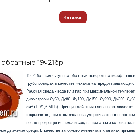
Каталог
обратные 19ч21бр
19ч21бр - вид чугунных обратных поворотных межфланцев
трубопроводах в качестве механизма, предотвращающего 
Рабочая среда - вода или пар при максимальной темпера
диаметрами Ду50, Ду80, Ду100, Ду150, Ду200, Ду250, Ду3
2
см
(1,0/1,6 МПа). Принцип действия клапана заключаетс
открывается, при этом захлопка удерживается в положении
после прекращения подачи среды, при этом захлопка пла
ное движение среды. В качестве запорного элемента в клапанах приме