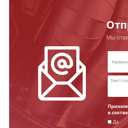
Отп
Мы отв
Принима
в соотв
Да