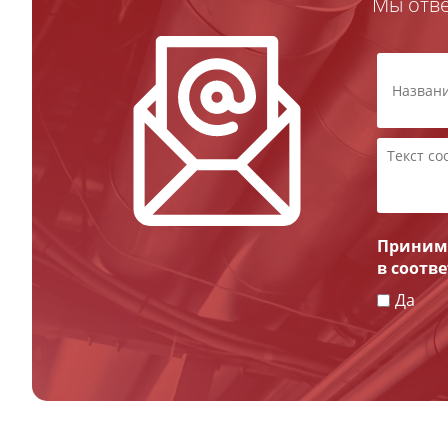
Мы отв
Принима
в соотв
Да