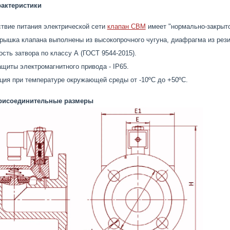
рактеристики
ствие питания электрической сети
клапан СВМ
имеет "нормально-закрыто
крышка клапана выполнены из высокопрочного чугуна, диафрагма из рез
сть затвора по классу А (ГОСТ 9544-2015).
ащиты электромагнитного привода - IP65.
ция при температуре окружающей среды от -10ºС до +50ºС.
присоединительные размеры