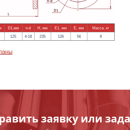
м
D1,мм
n-d
H, мм
E1, мм
E, мм
Масса, кг
125
4-18
235
126
56
8
апаны
равить заявку или зада