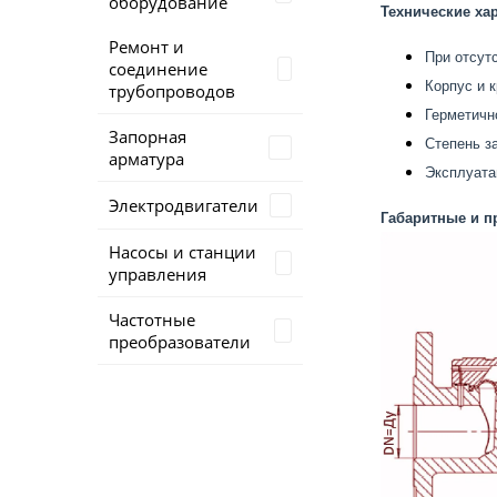
оборудование
Технические ха
Ремонт и
При отсут
соединение
Корпус и 
трубопроводов
Герметично
Запорная
Степень з
арматура
Эксплуата
Электродвигатели
Габаритные и 
Насосы и станции
управления
Частотные
преобразователи