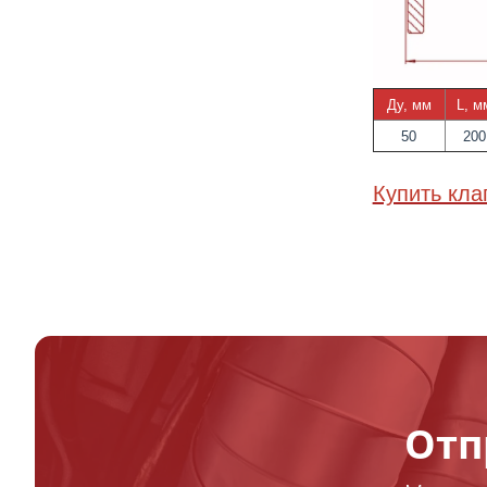
Ду, мм
L, м
50
200
Купить кл
Отп