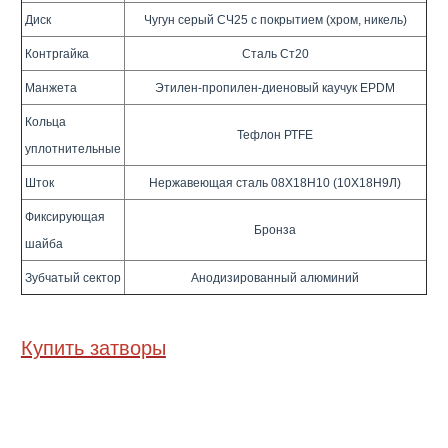
Диск
Чугун серый СЧ25 с покрытием (хром, никель)
Контргайка
Сталь Ст20
Манжета
Этилен-пропилен-диеновый каучук ЕРDМ
Кольца
Тефлон РТFЕ
уплотнительные
Шток
Нержавеющая сталь 08Х18Н10 (10Х18Н9Л)
Фиксирующая
Бронза
шайба
Зубчатый сектор
Анодизированный алюминий
Купить затворы