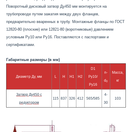
Поворотный дисковый затвор Ду450 мм монтируется на
трубопроводе путем зажатия между двух фланцев,
предварительно вваренных в трубу. Монтажные фланцы по ГОСТ
12820-80 (плоские) или 12821-80 (воротниковые) давлением
условным Ру10 или Ру16. Поставляются с паспортами и
сертификатами.
Габаритные размеры (в мм)
D1
n-
Масса,
Диаметр Ду, мм
L
H
H1
H2
Ру10/
d
кг
0
Ру16
Затвор Ду450 с
4-
115
837
326
412
565/585
103
редуктором
30