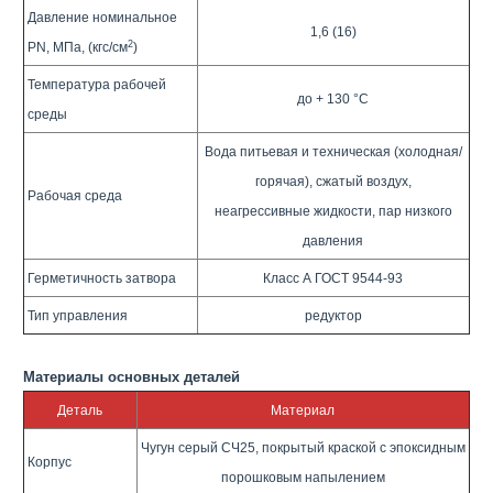
Давление номинальное
1,6 (16)
2
PN, МПа, (кгс/см
)
Температура рабочей
до + 130 °C
среды
Вода питьевая и техническая (холодная/
горячая), сжатый воздух,
Рабочая среда
неагрессивные жидкости, пар низкого
давления
Герметичность затвора
Класс А ГОСТ 9544-93
Тип управления
редуктор
Материалы основных деталей
Деталь
Материал
Чугун серый СЧ25, покрытый краской с эпоксидным
Корпус
порошковым напылением