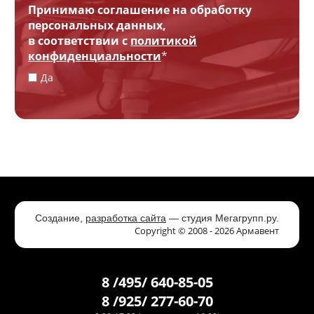
Принимаю соглашение на обработку
персональных данных,
в соответствии с
политикой
конфиденциальности
*
Да
Создание,
разработка сайта
— студия Мегагрупп.ру.
Copyright © 2008 - 2026 Армавент
8 /495/ 640-85-05
8 /925/ 277-60-70