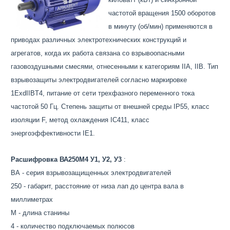
частотой вращения 1500 оборотов
в минуту (об/мин) применяются в
приводах различных электротехнических конструкций и
агрегатов, когда их работа связана со взрывоопасными
газовоздушными смесями, отнесенными к категориям IIA, IIB. Тип
взрывозащиты электродвигателей согласно маркировке
1ExdIIBT4, питание от сети трехфазного переменного тока
частотой 50 Гц. Степень защиты от внешней среды IP55, класс
изоляции F, метод охлаждения IC411, класс
энергоэффективности IE1.
Расшифровка ВА250M4 У1, У2, У3
:
ВА - серия взрывозащищенных электродвигателей
250 - габарит, расстояние от низа лап до центра вала в
миллиметрах
M - длина станины
4 - количество подключаемых полюсов