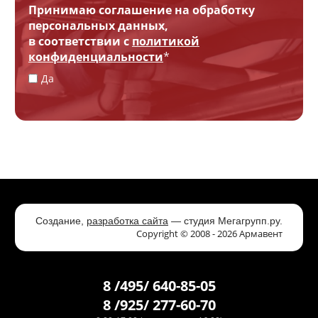
Принимаю соглашение на обработку
персональных данных,
в соответствии с
политикой
конфиденциальности
*
Да
Создание,
разработка сайта
— студия Мегагрупп.ру.
Copyright © 2008 - 2026 Армавент
8 /495/ 640-85-05
8 /925/ 277-60-70