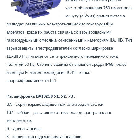
частотой вращения 750 оборотов в
минуту (об/мин) применяются в
приводах различных электротехнических конструкций и
агрегатов, когда их работа связана со взрывоопасными
газовоздушными смесями, отнесенными к категориям IIA, IIB. Тип
взрывозащиты электродвигателей согласно маркировке
1ExdIIBT4, питание от сети трехфазного переменного тока
частотой 50 Гц. Степень защиты от внешней среды IP55, класс
изоляции F, метод охлаждения IC411, класс
энергоэффективности IE1.
Расшифровка ВА132S8 У1, У2, У3
:
ВА - серия взрывозащищенных электродвигателей
132 - габарит, расстояние от низа лап до центра вала в
миллиметрах
S - длина станины
8 - количество подключаемых полюсов