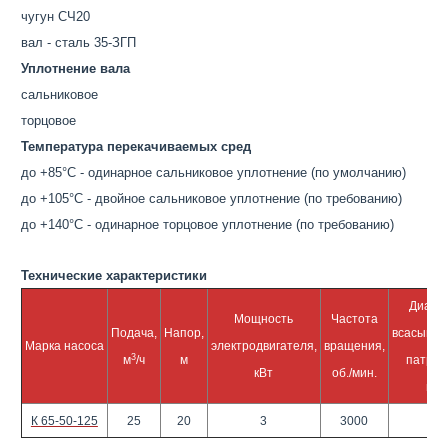
чугун СЧ20
вал - сталь 35-ЗГП
Уплотнение вала
сальниковое
торцовое
Температура перекачиваемых сред
до +85°С - одинарное сальниковое уплотнение
(по умолчанию)
до +105°С - двойное сальниковое уплотнение
(по требованию)
до +140°С - одинарное торцовое уплотнение
(по требованию)
Технические характеристики
Диаме
Мощность
Частота
Подача,
Напор,
всасываю
Марка насоса
электродвигателя,
вращения,
3
м
/ч
м
патруб
кВт
об./мин.
мм
К 65-50-125
25
20
3
3000
65