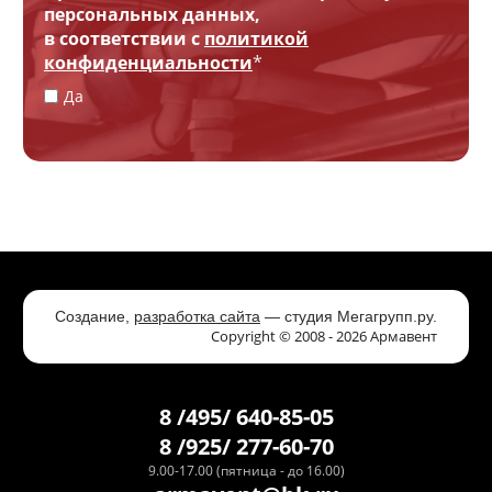
персональных данных,
в соответствии с
политикой
конфиденциальности
*
Да
Создание,
разработка сайта
— студия Мегагрупп.ру.
Copyright © 2008 - 2026 Армавент
8 /495/ 640-85-05
8 /925/ 277-60-70
9.00-17.00 (пятница - до 16.00)