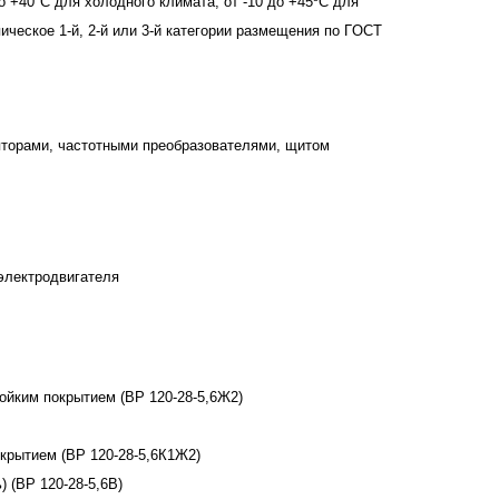
 +40°С для холодного климата, от -10 до +45ºС для
ическое 1-й, 2-й или 3-й категории размещения по ГОСТ
яторами, частотными преобразователями, щитом
 электродвигателя
ойким покрытием (ВР 120-28-5,6Ж2)
крытием (ВР 120-28-5,6К1Ж2)
 (ВР 120-28-5,6В)