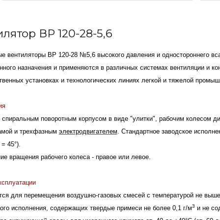
лятор ВР 120-28-5,6
е вентиляторы ВР 120-28 №5,6 высокого давления и одностороннего вс
ного назначения и применяются в различных системах вентиляции и кон
твенных установках и технологических линиях легкой и тяжелой промыш
ия
спиральным поворотным корпусом в виде "улитки", рабочим колесом ди
амой и трехфазным
электродвигателем
. Стандартное заводское исполнен
 = 45°).
ие вращения рабочего колеса - правое или левое.
ксплуатации
ся для перемещения воздушно-газовых смесей с температурой не выше 
3
ого исполнения, содержащих твердые примеси не более 0,1 г/м
и не со