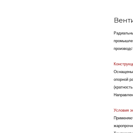
Венти
Радиальны
промышлен
производс
Конструкц
Оснащены 
опорной р
(кратность
Направлен
Условия э
Применяют
жаропрочн