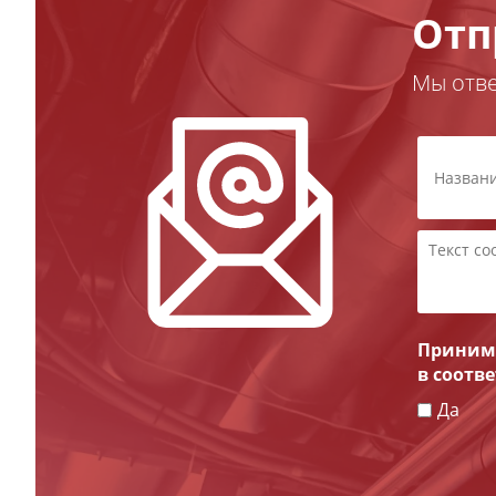
Отп
Мы отв
Принима
в соотв
Да