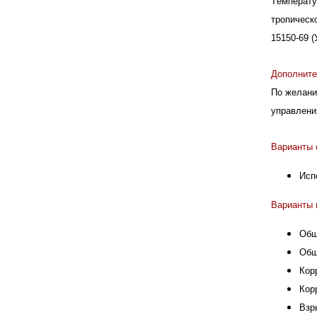
Температу
тропическо
15150-69 (
Дополните
По желани
управлени
Варианты 
Исп
Варианты 
Общ
Общ
Кор
Кор
Взр