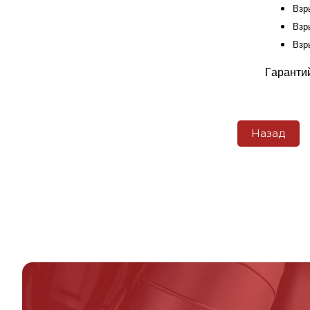
Взр
Взр
Взр
Гаранти
Назад