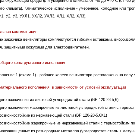
ра окружающей среды для умеренного климата от -40 до +40°С (от -60 до
го климата). Климатическое исполнение - умеренное, холодное или троп
У1, У2, У3, УХЛ1, УХЛ2, УХЛ3, ХЛ1, ХЛ2, ХЛ3).
льная комплектация
ю заказчика вентиляторы комплектуются гибкими вставками, виброизол
я, защитными кожухами для электродвигателей.
общего конструктивного исполнения
олнение 1 (схема 1) - рабочее колесо вентилятора расположено на валу
материального исполнения, в зависимости от условий эксплуатации
его назначения из листовой углеродистой стали (ВР 120-28-5,6)
его назначения жаропрочные из листовой углеродистой стали с термост
розионностойкие из нержавеющей стали (ВР 120-28-5,6К1)
розионностойкие жаропрочные из нержавеющей стали с термостойким по
ывозащищенные из разнородных металлов (углеродистая сталь + латунь)