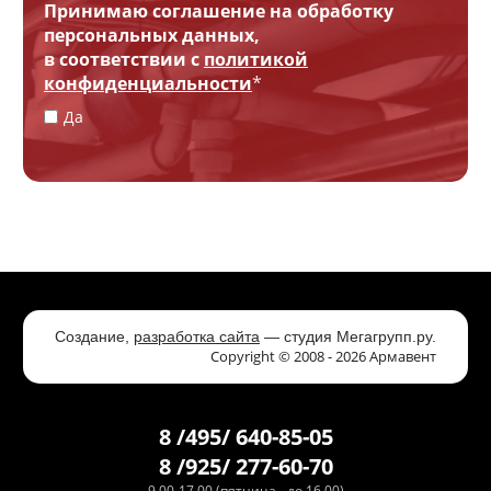
Принимаю соглашение на обработку
персональных данных,
в соответствии с
политикой
конфиденциальности
*
Да
Создание,
разработка сайта
— студия Мегагрупп.ру.
Copyright © 2008 - 2026 Армавент
8 /495/ 640-85-05
8 /925/ 277-60-70
9.00-17.00 (пятница - до 16.00)