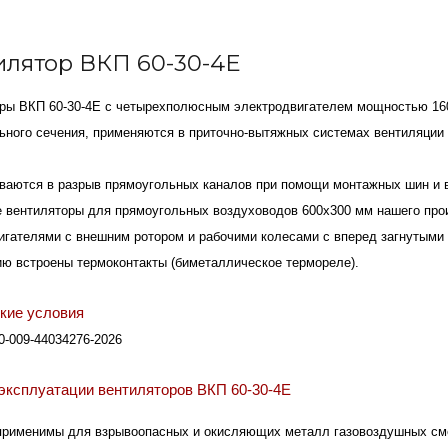
илятор ВКП 60-30-4Е
ры ВКП 60-30-4Е с четырехполюсным электродвигателем мощностью 160
ьного сечения, применяются в приточно-вытяжных системах вентиляци
ваются в разрыв прямоугольных каналов при помощи монтажных шин и 
 вентиляторы для прямоугольных воздуховодов 600х300 мм нашего пр
игателями с внешним ротором и рабочими колесами с вперед загнутыми 
ию встроены термоконтакты (биметаллическое термореле).
кие условия
0-009-44034276-2026
эксплуатации вентиляторов ВКП 60-30-4Е
применимы для взрывоопасных и окисляющих металл газовоздушных см