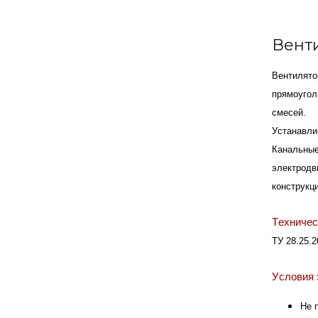
Вент
Вентилято
прямоугол
смесей.
Устанавли
Канальные
электродв
конструкц
Техничес
ТУ 28.25.2
Условия 
Не 