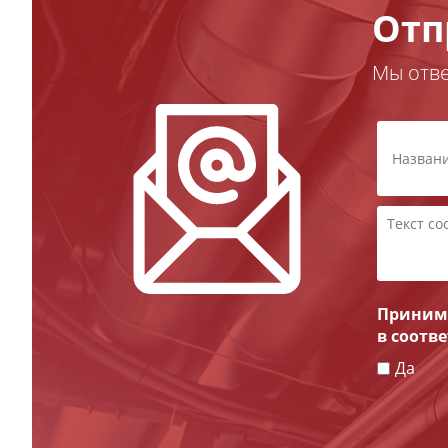
Отп
Мы отв
Принима
в соотв
Да