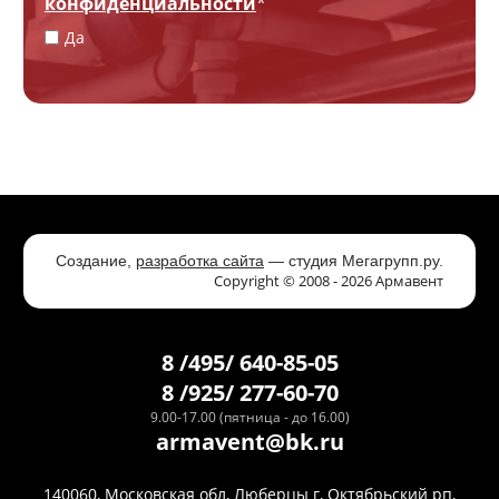
конфиденциальности
*
Да
Создание,
разработка сайта
— студия Мегагрупп.ру.
Copyright © 2008 - 2026 Армавент
8 /495/ 640-85-05
8 /925/ 277-60-70
9.00-17.00 (пятница - до 16.00)
armavent@bk.ru
140060, Московская обл, Люберцы г, Октябрьский рп,