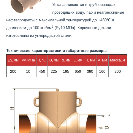
Устанавливаются в трубопроводах,
проводящих воду, пар и неагрессивные
нефтепродукты с максимальной температурой до +450°С и
2
давлением до 100 кгс/см
(Ру10 МПа). Корпусные детали
изготовлены из углеродистой стали.
Технические характеристики и габаритные размеры
Ду, мм
Ру, МПа
Т, °С
D, мм
d, мм
L, мм
H, мм
A, мм
Масса, кг
200
10
450
225
195
650
390
160
200