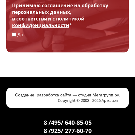
Принимаю соглашение на обработку
персональных данных,
в соответствии с
политикой
конфиденциальности
*
Да
Создание,
разработка сайта
— студия Мегагрупп.ру.
Copyright © 2008 - 2026 Армавент
8 /495/ 640-85-05
8 /925/ 277-60-70