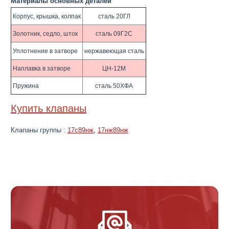
Материалы основных деталей
Корпус, крышка, колпак
сталь 20ГЛ
Золотник, седло, шток
сталь 09Г2С
Уплотнение в затворе
нержавеющая сталь
Наплавка в затворе
ЦН-12М
Пружина
сталь 50ХФА
Купить клапаны
Клапаны группы :
17с89нж
,
17нж89нж