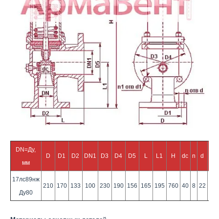
DN=Ду,
D
D1
D2
DN1
D3
D4
D5
L
L1
H
dc
n
d
n1
мм
17лс89нж
210
170
133
100
230
190
156
165
195
760
40
8
22
8
Ду80