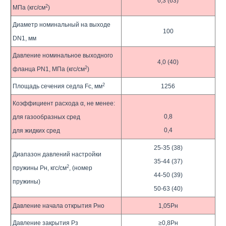
6,3 (63)
2
МПа (кгс/см
)
Диаметр номинальный на выходе
100
DN1, мм
Давление номинальное выходного
4,0 (40)
2
фланца PN1, МПа (кгс/см
)
2
Площадь сечения седла Fc, мм
1256
Коэффициент расхода α, не менее:
0,8
для газообразных сред
0,4
для жидких сред
25-35 (38)
Диапазон давлений настройки
35-44 (37)
2
пружины Рн, кгс/см
, (номер
44-50 (39)
пружины)
50-63 (40)
Давление начала открытия Рно
1,05Рн
Давление закрытия Рз
≥0,8Рн