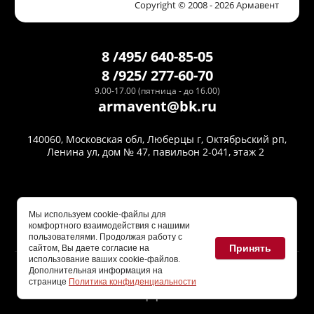
Copyright © 2008 - 2026 Армавент
8 /495/ 640-85-05
8 /925/ 277-60-70
9.00-17.00 (пятница - до 16.00)
armavent@bk.ru
140060, Московская обл, Люберцы г, Октябрьский рп,
Ленина ул, дом № 47, павильон 2-041, этаж 2
Мы используем cookie-файлы для
комфортного взаимодействия с нашими
пользователями. Продолжая работу с
Принять
сайтом, Вы даете согласие на
Политика конфиденциальности
использование ваших cookie-файлов.
Дополнительная информация на
Вся техническая информация на сайте носит справочный
странице
Политика конфиденциальности
характер и ни при каких условиях не является публичной
офертой