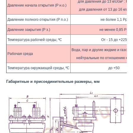
2
для давления до 13 кгс/см
: Рр +
Давление начала открытия (Р н.о.)
для давления от 13 до 16 кгс/см
Давление полного открытия (Р п.о.)
не более 1,1 Рр
Давление закрытия (Р з.)
не менее 0,85 Рр
Температура рабочей среды, ºС
От - 15 до +225
Вода, пар и другие жидкие и газоо
Рабочая среда
нейтральные по отношению к сер
Температура окружающей среды, ºС
до +50
Габаритные и присоединительные размеры, мм