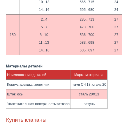
10...13
565...715
24
14...16
595...680
24
2...4
285...713
27
5...7
473...700
27
150
8...10
536...700
27
11...13
583...698
27
14...16
605...697
27
Материалы деталей
Наименование деталей
Марка материала
Корпус, крышка, золотник
чугун СЧ 18, сталь 20
Шток, ось
сталь 20Х13
Уплотнительная поверхность затвора
латунь
Купить клапаны