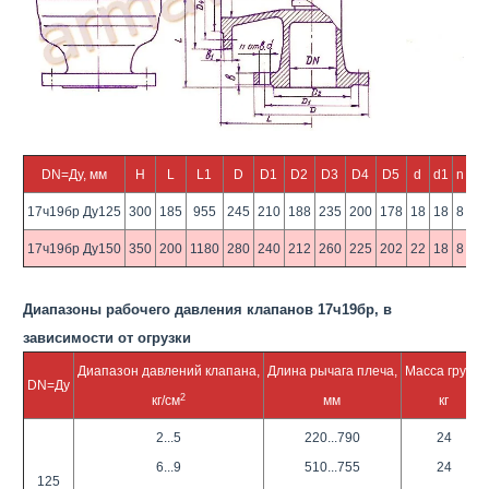
DN=Ду, мм
H
L
L1
D
D1
D2
D3
D4
D5
d
d1
n
n1
17ч19бр Ду125
300
185
955
245
210
188
235
200
178
18
18
8
8
17ч19бр Ду150
350
200
1180
280
240
212
260
225
202
22
18
8
8
Диапазоны рабочего давления клапанов 17ч19бр, в
зависимости от огрузки
Диапазон давлений клапана,
Длина рычага плеча,
Масса груза,
DN=Ду
2
кг/см
мм
кг
2...5
220...790
24
6...9
510...755
24
125