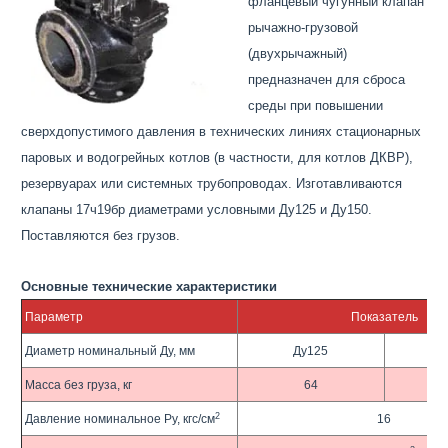
фланцевый чугунный клапан
рычажно-грузовой
(двухрычажный)
предназначен для сброса
среды при повышении
сверхдопустимого давления в технических линиях стационарных
паровых и водогрейных котлов (в частности, для котлов ДКВР),
резервуарах или системных трубопроводах. Изготавливаются
клапаны 17ч19бр диаметрами условными Ду125 и Ду150.
Поставляются без грузов.
Основные технические характеристики
Параметр
Показатель
Диаметр номинальный Ду, мм
Ду125
Д
Масса без груза, кг
64
2
Давление номинальное Pу, кгс/см
16